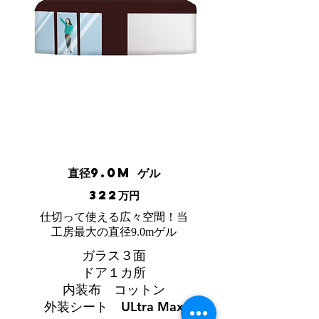
3.93
m
約41㎡
広さ(畳)
約26.0畳
直径9.0m ゲル
322万円
仕切って使える広々空間！当
工房最大の直径9.0mゲル
ガラス３面
ドア１カ所
内装布 コットン
外装シート ULtra Max