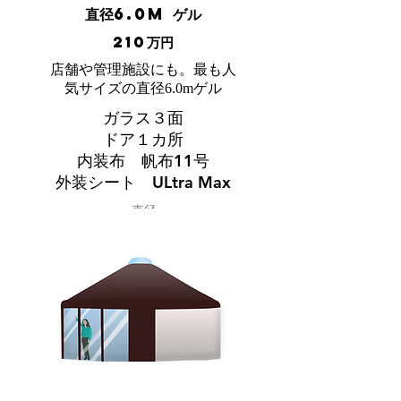
直径6.0m ゲル
210万円
店舗や管理施設にも。最も人
気サイズの直径6.0mゲル
ガラス３面
ドア１カ所
内装布 帆布11号
外装シート ULtra Max
直径
New
6.0m
中心の高さ
広さ(㎡)
3.6m
約29㎡
広さ(畳)
約18.2畳