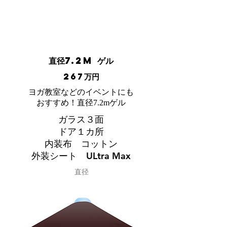
直径7.2m ゲル
267万円
ヨガ教室などのイベントにも
おすすめ！直径7.2mゲル
ガラス３面
ドア１カ所
内装布 コットン
外装シート ULtra Max
直径
New
7.2m
中心の高さ
広さ(㎡)