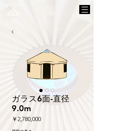
Yurt GER
ガラス6面-直径
9.0m
価
￥2,780,000
格