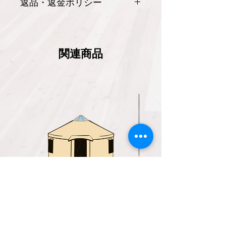
返品・返金ポリシー
壁高さ：2.1m
こちらの商品ページはゲルの商品の概
要や、おおよその金額を知っていただ
ドア：1個（片開き）
くための商品ページです。
関連商品
このページで実際にご購入可能ではあ
内装布：コットン生地
りますが、実際にゲルをご購入いただ
く場合は、設置する場所や環境などに
断熱材：簡易バルブシート
より、さらに多くの項目を決めていた
だく必要があるため
アウトシェルター:UL max
【オプション】
お打合せの上で、購入お手続きを進め
ていただくことになりますこと、ご了
■ドア
承ください。
ドア1個：標準
ドア2個：プラス6万円
ドア1個両開き：プラス6万円
■内装布
ガラス6面-直径9.0m
ガラス4面-直径9.
価格
￥2,780,000