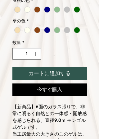
屋根の色
*
壁の色
*
数量
*
カートに追加する
今すぐ購入
【新商品】6面のガラス張りで、非
常に明るく自然との一体感・開放感
を感じられる、直径9.0ｍ モンゴル
式ゲルです。
当工房最大の大きさのこのゲルは、