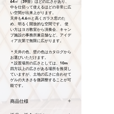
64㎡（39畳）ほどの広さがあり、
中を仕切って使えるほどの非常に広
い空間が出来上がります。
天井も4.6ｍと高くガラス窓のた
め、明るく開放的な空間です。 使
い方はヨガ教室から演奏会、キャン
プ施設の事務所兼店舗など、アイデ
ィア次第で無限に広がります。
＊天井の色、壁の色はカタログから
お選びいただけます。
＊設置場所の広さとしては、10m
四方以上の広さがある場所を推奨し
ていますが、土地の広さに合わせて
ゲルの大きさを微調整することが可
能です。
商品仕様
【標準仕様】