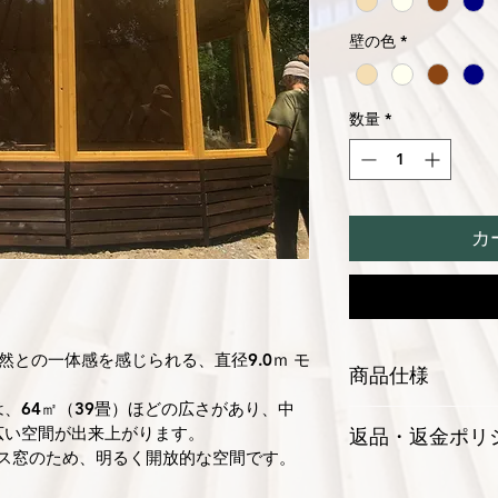
壁の色
*
数量
*
カ
然との一体感を感じられる、直径9.0ｍ モ
商品仕様
、64㎡（39畳）ほどの広さがあり、中
【標準仕様】
広い空間が出来上がります。
返品・返金ポリ
ラス窓のため、明るく開放的な空間です。
壁高さ：2.1m
こちらの商品ページ