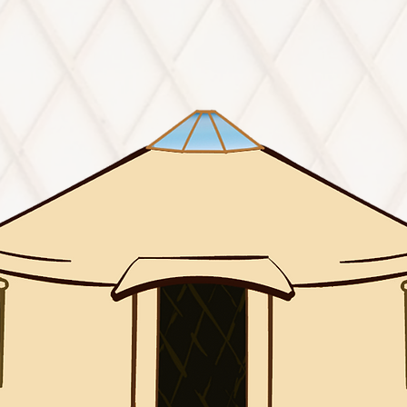
コットン生地：標準
帆布11号：プラス6
■断熱材
屋根(Al-bu)壁(bu)
簡易バルブシート：
■ガラス窓
なし：標準
あり：プラス9万円
■壁・天井の色
全２３色カタログか