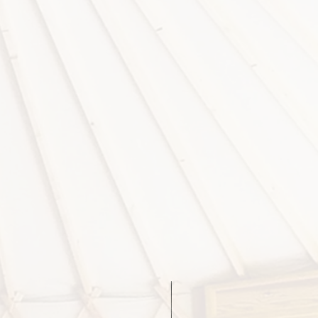
くための商品ページです。
ご購入可能ではありますが、実際に
く場合は、設置する場所や環境など
地
の項目を決めていただく必要がある
シート
入お手続きを進めていただくことに
max
承ください。
円
ス6万円