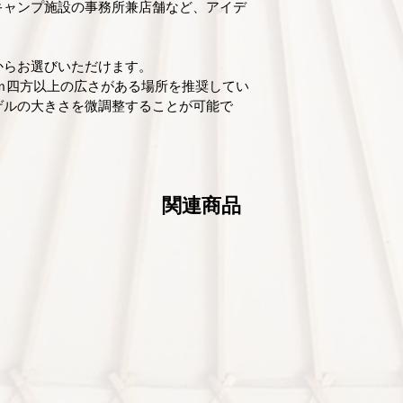
金額を知っていただ
キャンプ施設の事務所兼店舗など、アイデ
ドア：1個（片開き）
このページで実際に
ゲルをご購入いただ
内装布：コットン生
により、さらに多く
からお選びいただけます。
ため
ｍ四方以上の広さがある場所を推奨してい
断熱材：簡易バルブ
ゲルの大きさを微調整することが可能で
お打合せの上で、購
アウトシェルター:UL 
なりますこと、ご了
【オプション】
関連商品
■ドア
ドア1個：標準
ドア2個：プラス6万
ドア1個両開き：プラ
■内装布