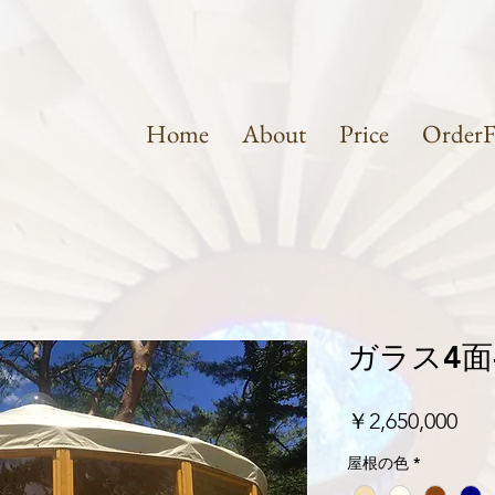
Home
About
Price
Order
ガラス4面-
価
￥2,650,000
格
屋根の色
*