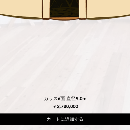
ベージュ、アイボリ
クイックビュー
ガラス6面-直径9.0m
価格
￥2,780,000
カートに追加する